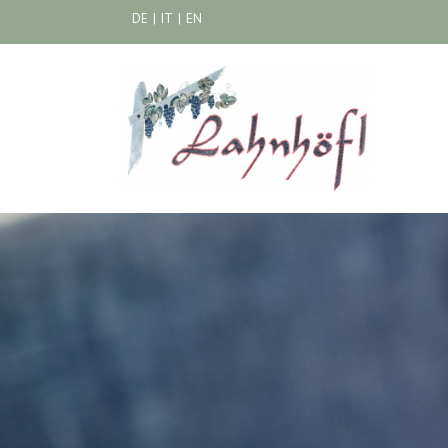
DE
|
IT
|
EN