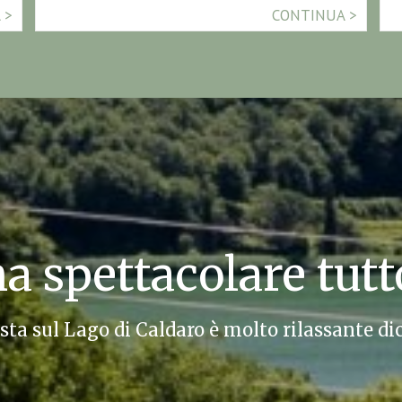
CONTINUA
 spettacolare tutto
sta sul Lago di Caldaro è molto rilassante dic