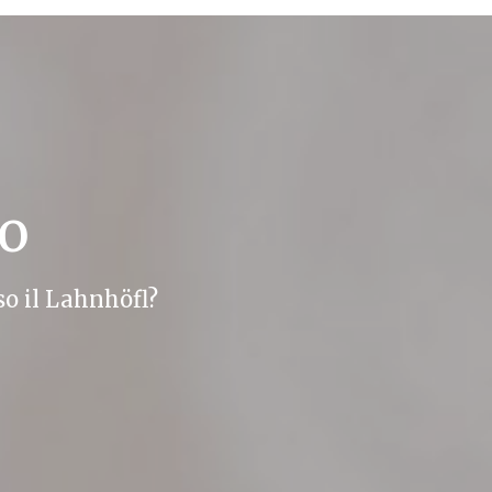
vo
so il Lahnhöfl?