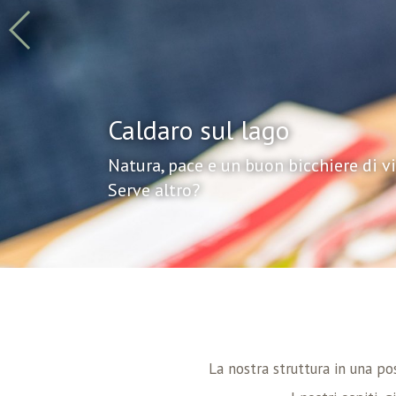
Caldaro sul lago
Natura, pace e un buon bicchiere di v
Serve altro?
La nostra struttura in una pos