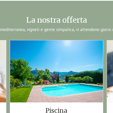
La nostra offerta
editerranea, vigneti e gente simpatica, vi attendono giorni r
Piscina