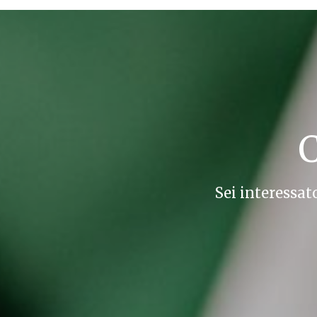
C
Sei interessat